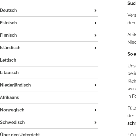
Suc
Einzel- und Doppelunterricht
Deutsch
Vers
Die dänische Sprache
Tysk / saksa
den
Estnisch
Tysk for nordmenn
Einzel- und Doppelunterricht
Afri
Finnisch
Nie
Einzel- und Doppelunterricht
Isländisch
So e
Die finnische Sprache
Isländischkurse auf Island
Lettisch
Uns
Einzel- und Doppelunterricht
Litauisch
beli
Die isländische Sprache
Klei
Niederländisch
werd
CNaVT
in F
Afrikaans
Einzel- und Doppelunterricht
Füll
Norwegisch
Die niederländische Sprache
der 
Norwegischkurse in Norwegen
Schwedisch
schn
Einzel- und Doppelunterricht
Einzel- und Doppelunterricht
Über den Unterricht
* Gu