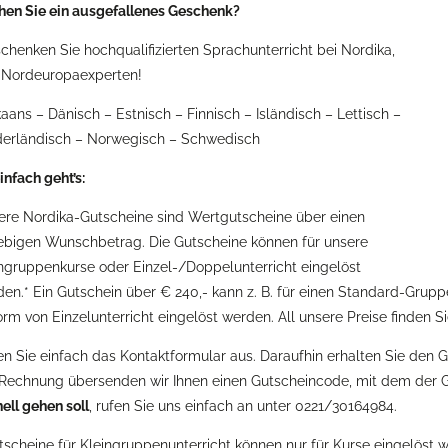
hen Sie ein ausgefallenes Geschenk?
chenken Sie hochqualifizierten Sprachunterricht bei Nordika,
 Nordeuropaexperten!
kaans – Dänisch – Estnisch – Finnisch – Isländisch – Lettisch –
derländisch – Norwegisch – Schwedisch
infach geht’s:
ere Nordika-Gutscheine sind Wertgutscheine über einen
ebigen Wunschbetrag. Die Gutscheine können für unsere
ngruppenkurse oder Einzel-/Doppelunterricht eingelöst
en.* Ein Gutschein über € 240,- kann z. B. für einen Standard-Grup
orm von Einzelunterricht eingelöst werden. All unsere Preise finden S
en Sie einfach das Kontaktformular aus. Daraufhin erhalten Sie de
Rechnung übersenden wir Ihnen einen Gutscheincode, mit dem der G
ell gehen soll
, rufen Sie uns einfach an unter 0221/30164984.
tscheine für Kleingruppenunterricht können nur für Kurse eingelöst 