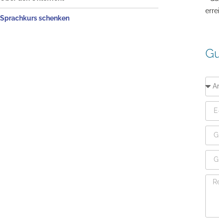
Die norwegische Sprache
Schwedischkurse in Schweden
erre
Sprachkurs schenken
Unterrichtsmaterial
Die schwedische Sprache
Norskprøve
Swedex
Gu