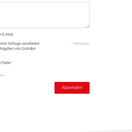
r E-Mail.
ner Anfrage verarbeitet
* Pflichtfelder
e Angaben von Gründen
 habe. *
ben.
Absenden